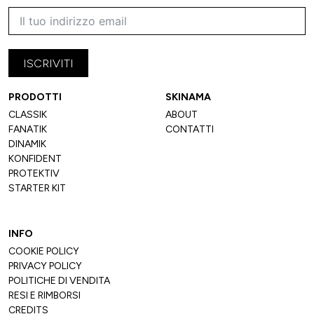
ISCRIVITI
PRODOTTI
SKINAMA
CLASSIK
ABOUT
CLASSIK
ABOUT
FANATIK
CONTATTI
FANATIK
CONTATTI
DINAMIK
DINAMIK
KONFIDENT
KONFIDENT
PROTEKTIV
PROTEKTIV
STARTER KIT
STARTER KIT
INFO
COOKIE POLICY
COOKIE POLICY
PRIVACY POLICY
PRIVACY POLICY
POLITICHE DI VENDITA
POLITICHE DI VENDITA
RESI E RIMBORSI
RESI E RIMBORSI
CREDITS