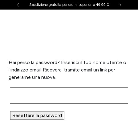
Spedizione gratuita per ordini superiori a 49,99 €
CATEGORIE
Tutti i prodotti
Tutti i prodotti
Viso
Viso
Corpo
Corpo
Hai perso la password? Inserisci il tuo nome utente o
l'indirizzo email. Riceverai tramite email un link per
SCELTI PER VOI
generarne una nuova.
Starter Kit
Starter Kit
Nice to have
Nice to have
LINEE
Resettare la password
Classik
Classik
Dinamik
Dinamik
Fanatik